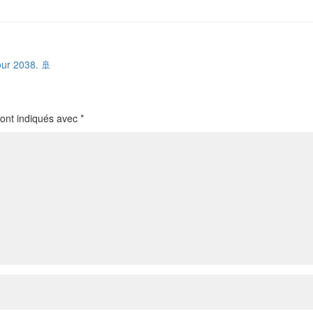
ncé pour 2038. 🚢
sont indiqués avec
*