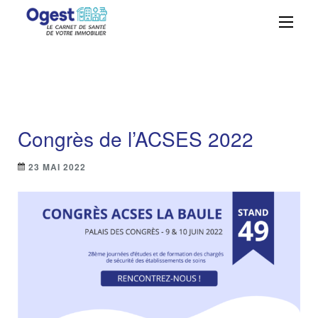
Ogest – La solution
Centralisez, suivez et maîtrisez vos
obligations réglementaires avec
GMAO n°1 à portée
simplicité et efficacité grâce à Ogest.
de main
Congrès de l’ACSES 2022
23 MAI 2022