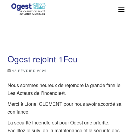
Ogest – La solution
Centralisez, suivez et maîtrisez vos
obligations réglementaires avec
GMAO n°1 à portée
simplicité et efficacité grâce à Ogest.
de main
Ogest rejoint 1Feu
15 FÉVRIER 2022
Nous sommes heureux de rejoindre la grande famille
Les Acteurs de l’Incendie®.
Merci à Lionel CLEMENT pour nous avoir accordé sa
confiance.
La sécurité incendie est pour Ogest une priorité.
Facilitez le suivi de la maintenance et la sécurité des