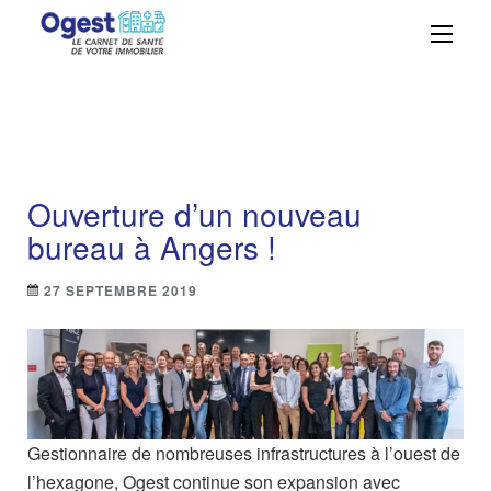
Ogest – La solution
Centralisez, suivez et maîtrisez vos
obligations réglementaires avec
GMAO n°1 à portée
simplicité et efficacité grâce à Ogest.
de main
Ouverture d’un nouveau
bureau à Angers !
27 SEPTEMBRE 2019
Gestionnaire de nombreuses infrastructures à l’ouest de
l’hexagone, Ogest continue son expansion avec