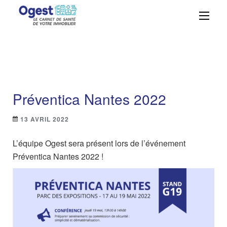
Ogest – La solution
Centralisez, suivez et maîtrisez vos
obligations réglementaires avec
GMAO n°1 à portée
simplicité et efficacité grâce à Ogest.
de main
Préventica Nantes 2022
13 AVRIL 2022
L’équipe Ogest sera présent lors de l’événement
Préventica Nantes 2022 !