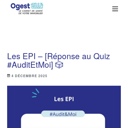
Ogest – La solution
Centralisez, suivez et maîtrisez vos
obligations réglementaires avec
GMAO n°1 à portée
simplicité et efficacité grâce à Ogest.
de main
Les EPI – [Réponse au Quiz
#AuditEtMoi] 🎲
4 DÉCEMBRE 2025