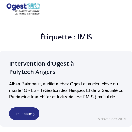
Ogest – La solution
Centralisez, suivez et maîtrisez vos
obligations réglementaires avec simplicité
GMAO n°1 à portée de
et efficacité grâce à Ogest.
main
Étiquette : IMIS
Intervention d’Ogest à
Polytech Angers
Alban Raimbault, auditeur chez Ogest et ancien élève du
master GRESPII (Gestion des Risques Et de la Sécurité du
Patrimoine Immobilier et Industriel) de l’IMIS (Institut de
Maintenance Immobilière et Sécurité) interviendra à
Polytech Angers. Il sera accompagné pour cette
Lire la suite >
intervention de Thomas Oursel, créateur et dirigeant
5 novembre 2019
d’Ogest. Comment connaître et gérer les contraintes
réglementaires liées à un patrimoine immobilier ? C’est ce