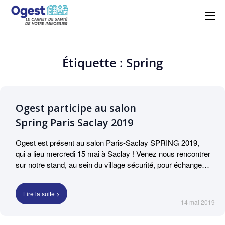
Ogest – La solution
Centralisez, suivez et maîtrisez vos
obligations réglementaires avec simplicité
GMAO n°1 à portée de
et efficacité grâce à Ogest.
main
Étiquette : Spring
Ogest participe au salon
Spring Paris Saclay 2019
Ogest est présent au salon Paris-Saclay SPRING 2019,
qui a lieu mercredi 15 mai à Saclay ! Venez nous rencontrer
sur notre stand, au sein du village sécurité, pour échanger
sur la gestion technique de votre patrimoine immobilier.
Notre directeur, Thomas Oursel, fera une présentation à
Lire la suite >
11H45, dans l’amphi ouvert 1 (bâtiment Bouygues). Il
14 mai 2019
présentera les apports d’Ogest pour sécuriser les
propriétaires et exploitants d’un parc immobilier dans leur