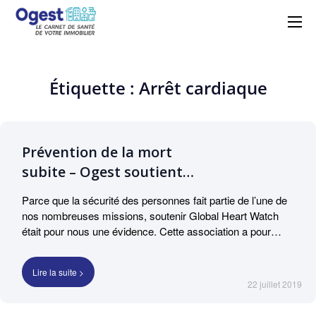
Ogest – La solution
Centralisez, suivez et maîtrisez vos
obligations réglementaires avec simplicité
GMAO n°1 à portée de
et efficacité grâce à Ogest.
main
Étiquette : Arrêt cardiaque
Prévention de la mort
subite – Ogest soutient
l’association Global
Parce que la sécurité des personnes fait partie de l’une de
Heart Watch.
nos nombreuses missions, soutenir Global Heart Watch
était pour nous une évidence. Cette association a pour
vocation de combattre le fort taux de mortalité liée
aux arrêts cardiaques. Ces arrêts causent la mort d’environ
Lire la suite >
50 000 adultes par an en France. GHW sensibilise et
22 juillet 2019
informe la population aux gestes qui sauvent. L’association
soutient également la recherche dans la santé cardiaque.