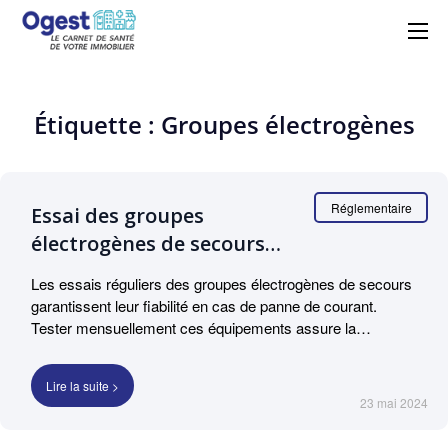
Ogest – La solution
Centralisez, suivez et maîtrisez vos
obligations réglementaires avec simplicité
GMAO n°1 à portée de
et efficacité grâce à Ogest.
main
Étiquette : Groupes électrogènes
Réglementaire
Essai des groupes
électrogènes de secours
⚡
Les essais réguliers des groupes électrogènes de secours
garantissent leur fiabilité en cas de panne de courant.
Tester mensuellement ces équipements assure la
conformité et la sécurité des installations critiques.
L’utilisation d’Ogest permet une gestion efficace de ces
Lire la suite >
maintenances.
23 mai 2024