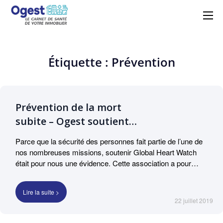
Ogest – La solution
Centralisez, suivez et maîtrisez vos
obligations réglementaires avec simplicité
GMAO n°1 à portée de
et efficacité grâce à Ogest.
main
Étiquette : Prévention
Prévention de la mort
subite – Ogest soutient
l’association Global
Parce que la sécurité des personnes fait partie de l’une de
Heart Watch.
nos nombreuses missions, soutenir Global Heart Watch
était pour nous une évidence. Cette association a pour
vocation de combattre le fort taux de mortalité liée
aux arrêts cardiaques. Ces arrêts causent la mort d’environ
Lire la suite >
50 000 adultes par an en France. GHW sensibilise et
22 juillet 2019
informe la population aux gestes qui sauvent. L’association
soutient également la recherche dans la santé cardiaque.