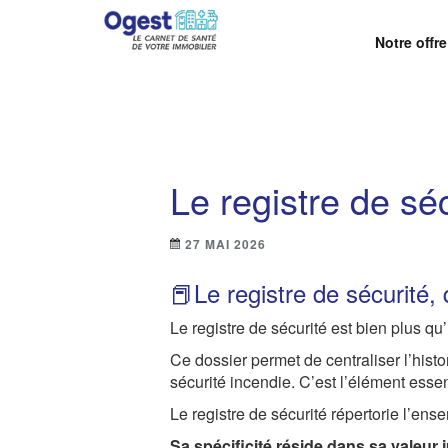
Notre offre
OGEST – LA SOLUTI
Centralisez, suivez et maîtrisez vos obligations r
Le registre de séc
27 MAI 2026
📕Le registre de sécurité, 
Le registre de sécurité est bien plus qu’
Ce dossier permet de centraliser l’hist
sécurité incendie. C’est l’élément essenti
Le registre de sécurité répertorie l’ens
Sa spécificité réside dans sa valeur j