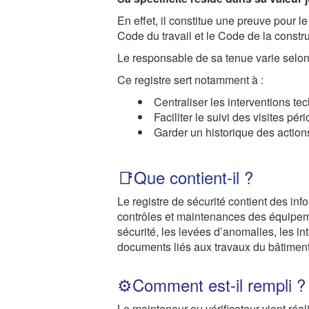
En effet, il constitue une preuve pour l
Code du travail et le Code de la construc
Le responsable de sa tenue varie selon 
Ce registre sert notamment à :
Centraliser les interventions t
Faciliter le suivi des visites p
Garder un historique des actio
📑Que contient-il ?
Le registre de sécurité contient des inf
contrôles et maintenances des équipeme
sécurité, les levées d’anomalies, les i
documents liés aux travaux du bâtiment
⚙️Comment est-il rempli ?
Le mainteneur ou vérificateur vient réali