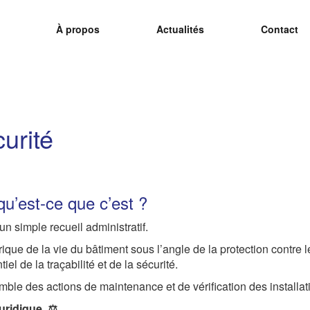
À propos
Actualités
Contact
ON GMAO N°1 À PORTÉE DE 
églementaires avec simplicité et efficacité grâce à Ogest.
urité
qu’est-ce que c’est ?
un simple recueil administratif.
orique de la vie du bâtiment sous l’angle de la protection contr
el de la traçabilité et de la sécurité.
emble des actions de maintenance et de vérification des installa
uridique. ⚖️