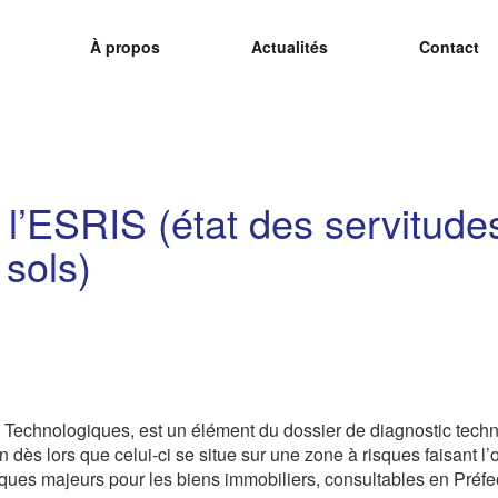
À propos
Actualités
Contact
ON GMAO N°1 À PORTÉE DE 
églementaires avec simplicité et efficacité grâce à Ogest.
’ESRIS (état des servitudes
 sols)
 Technologiques, est un élément du dossier de diagnostic techniq
 dès lors que celui-ci se situe sur une zone à risques faisant l’o
giques majeurs pour les biens immobiliers, consultables en Préfe