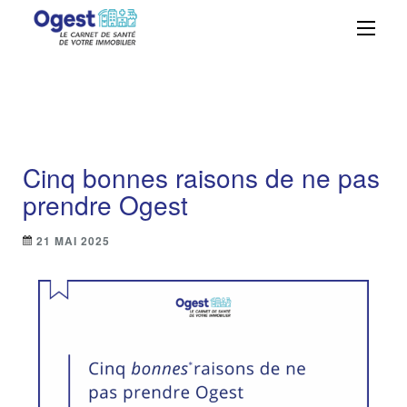
Ogest – La solution
Centralisez, suivez et maîtrisez vos
obligations réglementaires avec
GMAO n°1 à portée
simplicité et efficacité grâce à Ogest.
de main
Cinq bonnes raisons de ne pas
prendre Ogest
21 MAI 2025