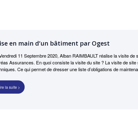
ise en main d’un bâtiment par Ogest
Vendredi 11 Septembre 2020, Alban RAIMBAULT réalise la visite de s
réas Assurances. En quoi consiste la visite du site ? La visite de site 
hniques. Ce qui permet de dresser une liste d’obligations de mainten
priétaire d’un bâtiment habitation où est implanté un ERP (Établisse
in, ERP de type P (salles de danse et salles de jeux, etc.). L’ERP est
ire la suite >
tablissement reçoit du public en sous-sol. Ce lieu atypique