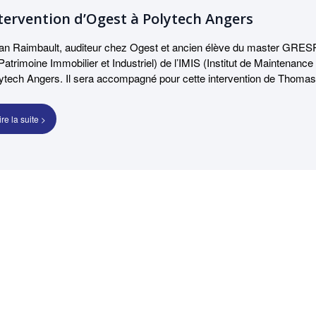
tervention d’Ogest à Polytech Angers
an Raimbault, auditeur chez Ogest et ancien élève du master GRESPI
Patrimoine Immobilier et Industriel) de l’IMIS (Institut de Maintenance
ytech Angers. Il sera accompagné pour cette intervention de Thomas O
ment connaître et gérer les contraintes réglementaires liées à un pa
oilera lors d’un cours donné aux étudiants en gestion immobilière de l
ire la suite >
loitation Maintenance et Sécurité ». Vous souhaitez qu’Ogest intervi
s !