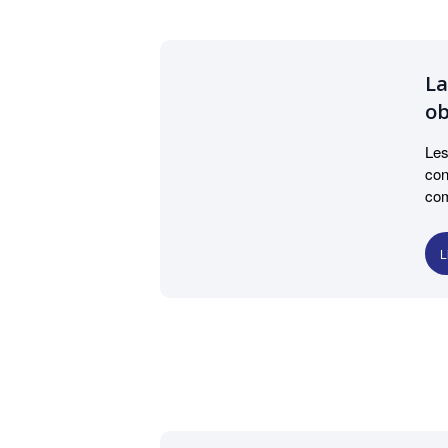
La
ob
Les
con
com
L