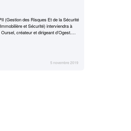
I (Gestion des Risques Et de la Sécurité
 Immobilière et Sécurité) interviendra à
ursel, créateur et dirigeant d’Ogest.
trimoine immobilier ? C’est ce qu’Ogest
a formation « Ingénieur Bâtiment :
enne pour votre formation ? Contactez-
5 novembre 2019