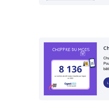
Ch
Cha
Pou
bât
L