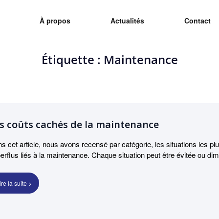
À propos
Actualités
Contact
N GMAO N°1 À PORTÉE DE M
lementaires avec simplicité et efficacité grâce à Ogest.
Étiquette : Maintenance
s coûts cachés de la maintenance
s cet article, nous avons recensé par catégorie, les situations les 
erflus liés à la maintenance. Chaque situation peut être évitée ou dim
ire la suite >