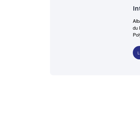
In
Alb
du 
Pol
Com
dév
L
Exp
nou