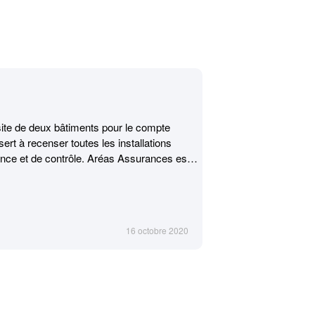
ite de deux bâtiments pour le compte
sert à recenser toutes les installations
ance et de contrôle. Aréas Assurances est
ment Recevant du Public) : Les Caves Saint
 soumis à un contrôle strict car
16 octobre 2020